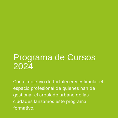
Preguntar por los cursos
Programa de Cursos
inscripción. Plazas limitadas.
preferencia de los alumnos que hayan formalizado la
2024
manteniendo riguroso orden de entrada y con
Los cursos se cerrarán una vez completado el aforo,
de investigación en el entorno de arbolado urbano.
Con el objetivo de fortalecer y estimular el
Arboricultura. Coordinador de diferentes proyectos
espacio profesional de quienes han de
Doctorando en Botánica y Biomecánica. Consultor de
COORDINADOR: Alberto Díaz-Galiano Moya. Biólogo.
gestionar el arbolado urbano de las
ciudades lanzamos este programa
Arboricultura
formativo.